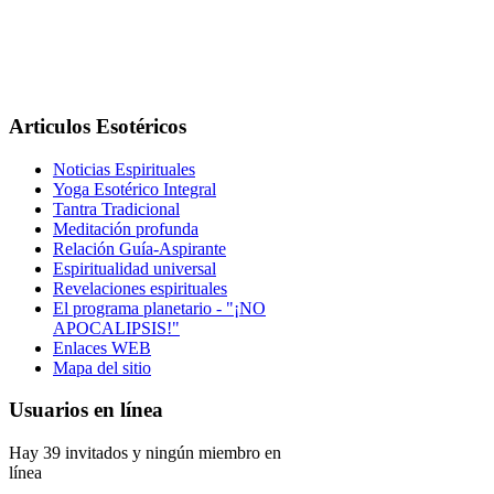
Articulos Esotéricos
Noticias Espirituales
Yoga Esotérico Integral
Tantra Tradicional
Meditación profunda
Relación Guía-Aspirante
Espiritualidad universal
Revelaciones espirituales
El programa planetario - "¡NO
APOCALIPSIS!"
Enlaces WEB
Mapa del sitio
Usuarios en línea
Hay 39 invitados y ningún miembro en
línea