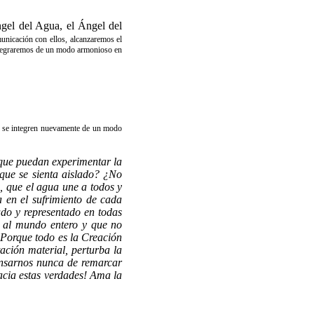
ngel del Agua, el Ángel del
unicación con ellos, alcanzaremos el
integraremos de un modo armonioso en
ue se integren nuevamente de un modo
 que puedan experimentar la
 que se sienta aislado? ¿No
a, que el agua une a todos y
a en el sufrimiento de cada
ado y representado en todas
e al mundo entero y que no
 Porque todo es la Creación
tación material, perturba la
ansarnos nunca de remarcar
hacia estas verdades! Ama la