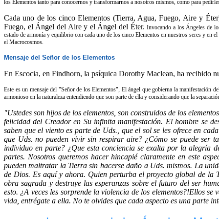
los Elementos tanto para conocernos y transformarnos a nosotros mismos, como para pedirle
Cada uno de los cinco Elementos (Tierra, Agua, Fuego, Aire y Éter)
Fuego, el Ángel del Aire y el Ángel del Éter.
Invocando a los Ángeles de lo
estado de armonía y equilibrio con cada uno de los cinco Elementos en nuestros seres y en 
el Macrocosmos.
Mensaje del Señor de los Elementos
En Escocia, en Findhorn, la psíquica Dorothy Maclean, ha recibido 
Este es un mensaje del "Señor de los Elementos", El ángel que gobierna la manifestación de
armonioso en la naturaleza entendiendo que son parte de ella y considerando que la separació
"Ustedes son hijos de los elementos, son construidos de los element
felicidad del Creador en Su infinita manifestación. El hombre se d
saben que el viento es parte de Uds., que el sol se les ofrece en ca
que Uds. no pueden vivir sin respirar aire? ¿Cómo se puede ser ta
individuo en parte? ¿Que esta conciencia se exalta por la alegría d
partes. Nosotros queremos hacer hincapié claramente en este aspe
pueden maltratar la Tierra sin hacerse daño a Uds. mismos. La unida
de Dios. Es aquí y ahora. Quien perturba el proyecto global de la Ti
obra sagrada y destruye las esperanzas sobre el futuro del ser hu
esto. ¿A veces les sorprende la violencia de los elementos?!Ellos se 
vida, entrégate a ella. No te olvides que cada aspecto es una parte i