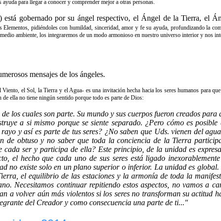
s ayuda para llegar a conocer y comprender mejor a otras personas.
 está gobernado por su ángel respectivo, el Ángel de la Tierra, el Á
s Elementos, pidiéndoles con humildad, sinceridad, amor y fe su ayuda, profundizando la com
el medio ambiente, los integraremos de un modo armonioso en nuestro universo interior y nos 
numerosos mensajes de los ángeles.
l Viento, el Sol, la Tierra y el Agua- es una invitación hecha hacia los seres humanos para q
n de ella no tiene ningún sentido porque todo es parte de Dios:
os de los cuales son parte. Su mundo y sus cuerpos fueron creados para
estruye a si mismo porque se siente separado. ¿Pero cómo es posible
da rayo y así es parte de tus seres? ¿No saben que Uds. vienen del agu
n de obtuso y no saber que toda la conciencia de la Tierra particip
e cada ser y participa de ella? Este principio, de la unidad es expres
cto, el hecho que cada uno de sus seres está ligado inexorablement
d no existe solo en un plano superior o inferior. La unidad es global.
erra, el equilibrio de las estaciones y la armonía de toda la manifes
mano. Necesitamos continuar repitiendo estos aspectos, no vamos a c
van a volver aún más violentos si los seres no transforman su actitud 
ntegrante del Creador y como consecuencia una parte de ti..."