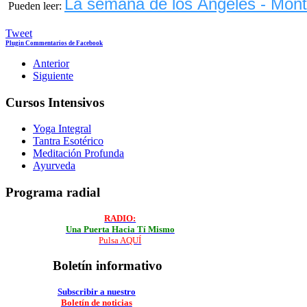
La semana de los Ángeles - Mont
Pueden leer:
Tweet
Plugin Commentarios de Facebook
Anterior
Siguiente
Cursos Intensivos
Yoga Integral
Tantra Esotérico
Meditación Profunda
Ayurveda
Programa radial
RADIO:
Una Puerta
Hacia Tí Mismo
Pulsa AQUÍ
Boletín informativo
Subscribir a nuestro
Boletín de noticias